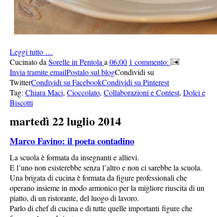
Leggi tutto …
Cucinato da
Sorelle in Pentola
a
06:00
1 commento:
Invia tramite email
Postalo sul blog
Condividi su
Twitter
Condividi su Facebook
Condividi su Pinterest
Tag:
Chiara Maci
,
Cioccolato
,
Collaborazioni e Contest
,
Dolci e
Biscotti
martedì 22 luglio 2014
Marco Favino: il poeta contadino
La scuola è formata da insegnanti e allievi.
E l’uno non esisterebbe senza l’altro e non ci sarebbe la scuola.
Una brigata di cucina è formata da figure professionali che
operano insieme in modo armonico per la migliore riuscita di un
piatto, di un ristorante, del luogo di lavoro.
Parlo di chef di cucina e di tutte quelle importanti figure che