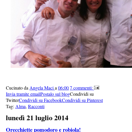
Cucinato da
Angela Maci
a
06:00
7 commenti:
Invia tramite email
Postalo sul blog
Condividi su
Twitter
Condividi su Facebook
Condividi su Pinterest
Tag:
Alma
,
Racconti
lunedì 21 luglio 2014
Orecchiette pomodoro e robiola!