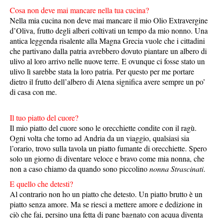
Cosa non deve mai mancare nella tua cucina?
Nella mia cucina non deve mai mancare il mio Olio Extravergine
d’Oliva, frutto degli alberi coltivati un tempo da mio nonno. Una
antica leggenda risalente alla Magna Grecia vuole che i cittadini
che partivano dalla patria avrebbero dovuto piantare un albero di
ulivo al loro arrivo nelle nuove terre. E ovunque ci fosse stato un
ulivo lì sarebbe stata la loro patria. Per questo per me portare
dietro il frutto dell’albero di Atena significa avere sempre un po’
di casa con me.
Il tuo piatto del cuore?
Il mio piatto del cuore sono le orecchiette condite con il ragù.
Ogni volta che torno ad Andria da un viaggio, qualsiasi sia
l’orario, trovo sulla tavola un piatto fumante di orecchiette. Spero
solo un giorno di diventare veloce e bravo come mia nonna, che
non a caso chiamo da quando sono piccolino
nonna Strascinati
.
E quello che detesti?
Al contrario non ho un piatto che detesto. Un piatto brutto è un
piatto senza amore. Ma se riesci a mettere amore e dedizione in
ciò che fai, persino una fetta di pane bagnato con acqua diventa