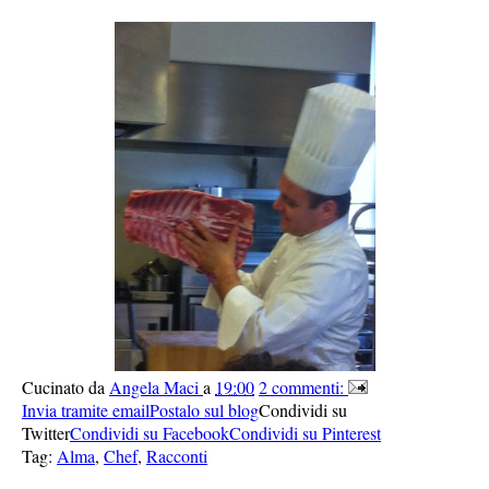
Cucinato da
Angela Maci
a
19:00
2 commenti:
Invia tramite email
Postalo sul blog
Condividi su
Twitter
Condividi su Facebook
Condividi su Pinterest
Tag:
Alma
,
Chef
,
Racconti