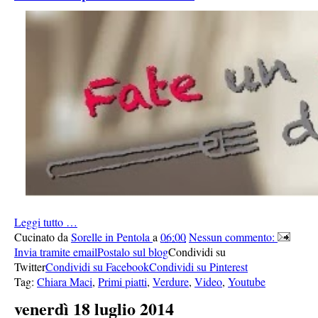
Leggi tutto …
Cucinato da
Sorelle in Pentola
a
06:00
Nessun commento:
Invia tramite email
Postalo sul blog
Condividi su
Twitter
Condividi su Facebook
Condividi su Pinterest
Tag:
Chiara Maci
,
Primi piatti
,
Verdure
,
Video
,
Youtube
venerdì 18 luglio 2014