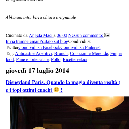
Abbinamento: birra chiara artigianale
Cucinato da
Angela Maci
a
06:00
Nessun commento:
Invia tramite email
Postalo sul blog
Condividi su
Twitter
Condividi su Facebook
Condividi su Pinterest
Tag:
Antipasti e Aperitivi
,
Brunch
,
Colazioni e Merende
,
Finger
food
,
Pane e torte salate
,
Pollo
,
Ricette veloci
giovedì 17 luglio 2014
Disneyland Paris. Quando la magia diventa realtà (
e i topi ottimi cuochi
!