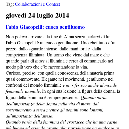
Tag:
Collaborazioni e Contest
giovedì 24 luglio 2014
Fabio Giacopelli: cuoco gentiluomo
Non potevo arrivare alla fine di Alma senza parlarvi di lui.
Fabio Giacopelli è un cuoco gentiluomo. Uno chef tutto d’un
pezzo, dallo sguardo intenso, dalle mani forti e dalla
competenza illimitata. Un uomo che viene dal mare e che
quando parla di
mare
si illumina e cerca di comunicarlo nel
modo più vero che c’è: raccontandone la vita.
Curioso, preciso, con quella conoscenza della materia prima
quasi commovente. Elegante nei movimenti, gentiluomo nei
confronti del mondo femminile
e mi riferisco
anche al mondo
femminile animale
. In ogni sua lezione la figura della donna, la
figura della femmina è sempre presente.
Quando parla
dell’importanza della donna nella vita di mare, dal
sostentamento a terra mentre gli uomini sono lontani,
all’importanza dell’attesa.
Quando parla della femmina del crostaceo che ha una carne
più buona ed essendo pronta alla riproduzione ha qualcosa in