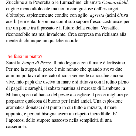
Zucchine alla Poverella o le Lumachine, chiamate
Ciamarchidd
,
cugine meno altolocate ma non meno gustose dell’escargot
d’oltralpe, sapientemente condite con aglio,
agresta
(acini d’uva
acerbi) e menta. Insomma con il suo sapore fresco costituisce per
me un ponte tra il passato e il futuro della cucina. Versatile,
riconoscibile ma mai invadente. Crea sorpresa ma richiama alla
mente di chiunque un qualche ricordo.
Se fossi un piatto?
Sarei la
Zuppa di Pesce.
Il mio legame con il mare è fortissimo.
Per me la zuppa di pesce è mio nonno che quando avevo due
anni mi portava al mercato ittico a vedere le canocchie ancora
vive, mio papà che usciva in mare e si ritirava con il retino pieno
di pagelli e saraghi, il sabato mattina al mercato di Lambrate, a
Milano, speso al banco del pesce a scegliere il pesce migliore per
preparare qualcosa di buono per i miei amici. Una esplosione
aromatica donataci dal punto in cui tutto è iniziato, il mare
appunto, e per cui bisogna avere un rispetto incredibile. E’
l’apoteosi dello stupore nascosto nella semplicità di una
casseruola.