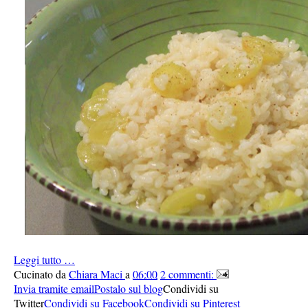
Leggi tutto …
Cucinato da
Chiara Maci
a
06:00
2 commenti:
Invia tramite email
Postalo sul blog
Condividi su
Twitter
Condividi su Facebook
Condividi su Pinterest