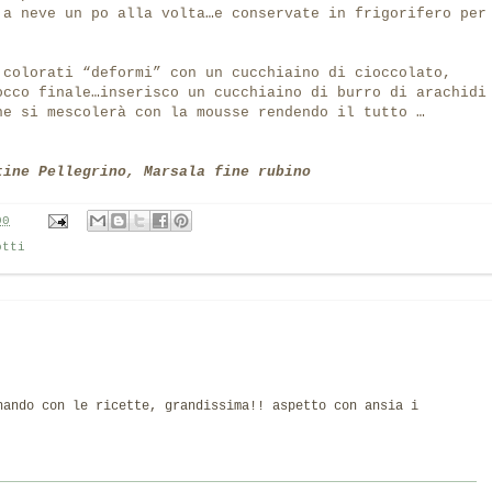
 a neve un po alla volta…e conservate in frigorifero per
 colorati “deformi” con un cucchiaino di cioccolato,
occo finale…inserisco un cucchiaino di burro di arachidi
he si mescolerà con la mousse rendendo il tutto …
ine Pellegrino, Marsala fine rubino
00
otti
nando con le ricette, grandissima!! aspetto con ansia i