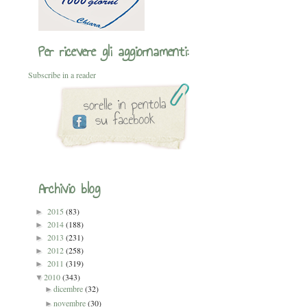
Per ricevere gli aggiornamenti:
Subscribe in a reader
Archivio blog
2015
(83)
►
2014
(188)
►
2013
(231)
►
2012
(258)
►
2011
(319)
►
2010
(343)
▼
dicembre
(32)
►
novembre
(30)
►