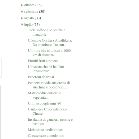
ottobre
(33)
►
settembre
(30)
►
agosto
(33)
►
luglio
(33)
▼
Torta soffice alle pesche e
mandorle
Cilento e Costiera Amalfitana.
Da ammirare. Da ann…
Un fiore che ci unisce a 1000
km di distanza.
Fiorilli fritti e ripieni
L'insalata che mi ha fatto
innamorare
Peperoni deliziosi
Pennette ruvide alla crema di
zucchine e bocconcin…
Malloreddus colorati e
vegetariani
Un must degli anni '80
Cantonese Croccante poco
Cinese
Insalatina di gamberi, pesche e
basilico
Melanzane mediterranee
Cheese cake a modo mio