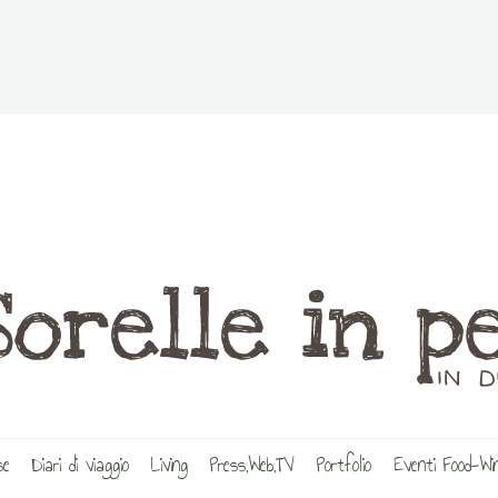
se
Diari di viaggio
Living
Press,Web,TV
Portfolio
Eventi Food-W