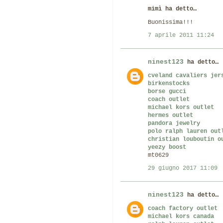
mimì ha detto…
Buonissima!!!
7 aprile 2011 11:24
ninest123
ha detto…
cveland cavaliers jer
birkenstocks
borse gucci
coach outlet
michael kors outlet
hermes outlet
pandora jewelry
polo ralph lauren out
christian louboutin o
yeezy boost
mt0629
29 giugno 2017 11:09
ninest123
ha detto…
coach factory outlet
michael kors canada