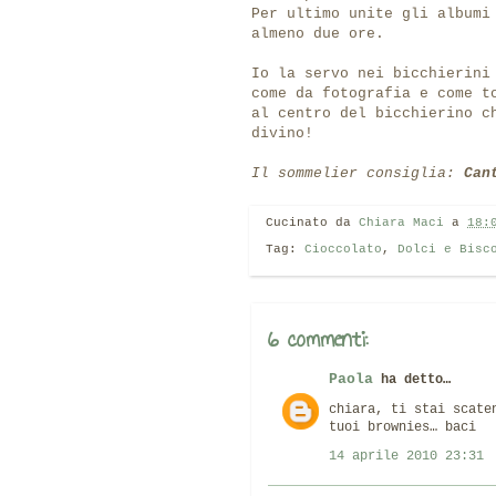
Per ultimo unite gli albumi
almeno due ore.
Io la servo nei bicchierini
come da fotografia e come t
al centro del bicchierino c
divino!
Il sommelier consiglia:
Cant
Cucinato da
Chiara Maci
a
18:
Tag:
Cioccolato
,
Dolci e Bisc
6 commenti:
Paola
ha detto…
chiara, ti stai scate
tuoi brownies… baci
14 aprile 2010 23:31