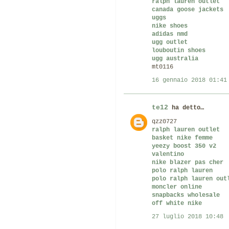
ralph lauren outlet
canada goose jackets
uggs
nike shoes
adidas nmd
ugg outlet
louboutin shoes
ugg australia
mt0116
16 gennaio 2018 01:41
te12
ha detto…
qzz0727
ralph lauren outlet
basket nike femme
yeezy boost 350 v2
valentino
nike blazer pas cher
polo ralph lauren
polo ralph lauren out
moncler online
snapbacks wholesale
off white nike
27 luglio 2018 10:48