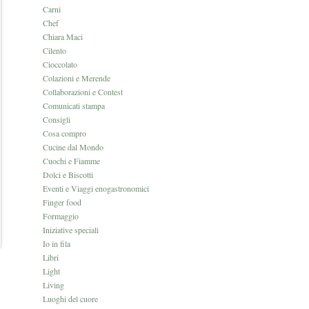
Carni
Chef
Chiara Maci
Cilento
Cioccolato
Colazioni e Merende
Collaborazioni e Contest
Comunicati stampa
Consigli
Cosa compro
Cucine dal Mondo
Cuochi e Fiamme
Dolci e Biscotti
Eventi e Viaggi enogastronomici
Finger food
Formaggio
Iniziative speciali
Io in fila
Libri
Light
Living
Luoghi del cuore