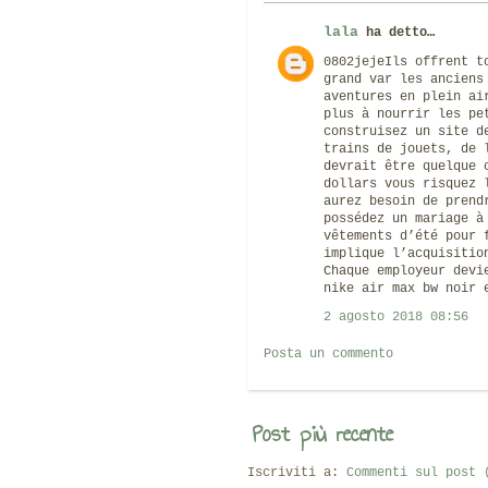
lala
ha detto…
0802jejeIls offrent t
grand var les anciens
aventures en plein ai
plus à nourrir les pe
construisez un site 
trains de jouets, de 
devrait être quelque 
dollars vous risquez 
aurez besoin de prend
possédez un mariage à
vêtements d’été pour 
implique l’acquisitio
Chaque employeur devi
nike air max bw noir 
2 agosto 2018 08:56
Posta un commento
Post più recente
Iscriviti a:
Commenti sul post 