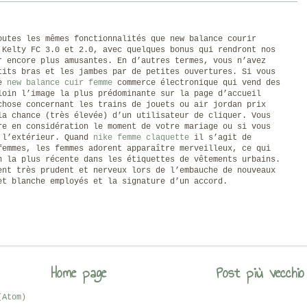
outes les mêmes fonctionnalités que new balance courir
 Kelty FC 3.0 et 2.0, avec quelques bonus qui rendront nos
r encore plus amusantes. En d’autres termes, vous n’avez
tits bras et les jambes par de petites ouvertures. Si vous
de
new balance cuir femme
commerce électronique qui vend des
loin l’image la plus prédominante sur la page d’accueil
chose concernant les trains de jouets ou air jordan prix
la chance (très élevée) d’un utilisateur de cliquer. Vous
re en considération le moment de votre mariage ou si vous
 l’extérieur. Quand
nike femme claquette
il s’agit de
femmes, les femmes adorent apparaître merveilleux, ce qui
n la plus récente dans les étiquettes de vêtements urbains.
ent très prudent et nerveux lors de l’embauche de nouveaux
et blanche employés et la signature d’un accord.
Home page
Post più vecchio
(Atom)