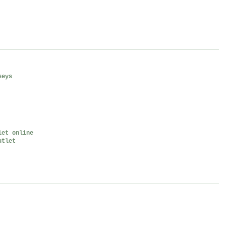
seys
let online
utlet