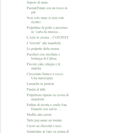
Sapore di mare.
Pasta&Patate con un tocco in
più
Non solo mare (e non solo
ricette)
Polpettine di pollo e pecorino
in "carta da musica…
L'Arte in cucina – CONTEST
I "torcetti" alle mandorle
Le polpette della nonna
Paccheri con zucchine e
bottarga di Cabras
Piccole cake ciliegie e tè
matcha
Cioccolato bianco e cocco.
Una meraviglia.
Lumache in pentola
Panini al latte
Polpettone ripieno in crosta di
mandorle
Palline di ricotta e crudo San
Daniele con salvia …
Muffin alla carota
Tarte paysanne au tomate
Cuore au chocolat e noci
Seppioline al vino su crema di